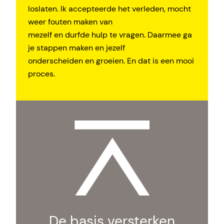
loslaten. Ik accepteerde het verleden, mocht
weer fouten maken van
mezelf en durfde hulp te vragen. Daarmee ga
je stappen maken en jezelf
onderscheiden en groeien. En dat is een mooi
proces.
De basis versterken